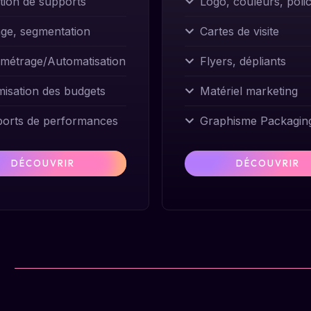
tion de supports
Logo, couleurs, poli
age, segmentation
Cartes de visite
métrage/Automatisation
Flyers, dépliants
misation des budgets
Matériel marketing
orts de performances
Graphisme Packagin
DÉCOUVRIR
DÉCOUVRIR